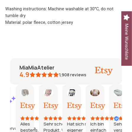
Washing instructions: Machine washable at 30°C, do not
tumble dry
Material: polar fleece, cotton jersey
Meine Wunschliste
MiaMiaAtelier
4.9
1,908
reviews
Caroline
Jeanine
Katharina
Natalie
Jani
AI Summary
27.
26.
21.
15.
03.
Based
Juli
Juli
Juli
Juli
Juli
on
2026
2026
2026
2026
2026
29
reviews
Alles
Sehr schönes
Hat sich mit
Ich bin
Sehr gut
Hervorragende
bestens.
Produkt. Würde
eigener
einfach
verarbeite