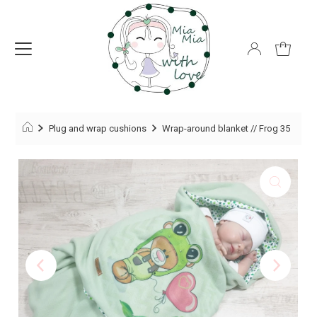
Plug and wrap cushions
Wrap-around blanket // Frog 35