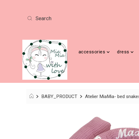
accessories
dress
BABY_PRODUCT
Atelier MiaMia- bed snakes