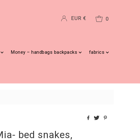
Currency
EUR €
0
g
Money – handbags backpacks
fabrics
Mia- bed snakes,