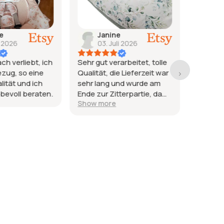
ie
Janine
ja
i 2026
03. Juli 2026
26
ach verliebt, ich
Sehr gut verarbeitet, tolle
Wieder 
ezug, so eine
Qualität, die Lieferzeit war
zufried
ität und ich
sehr lang und wurde am
sind gl
ebevoll beraten.
Ende zur Zitterpartie, da
Dank un
Show more
es ein Geschenk sein
sollte.