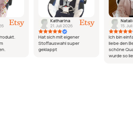
Katharina
Natal
026
21. Juli 2026
15. Jul
rodukt.
Hat sich mit eigener
Ich bin einf
em
Stoffauswahl super
liebe den B
en.
geklappt
schöne Qual
wurde so li