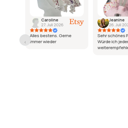
Caroline
Jeanine
27. Juli 2026
26. Juli 2
Alles bestens. Gerne
Sehr schönes P
de
immer wieder
Würde ich jed
tät
weiterempfehl
;
 und
dem
ferung
ige
.