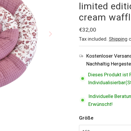
limited edit
cream waffl
Regular
€32,00
Price
Tax included.
Shipping
c
Kostenloser Versan
Nachhaltig Hergestel
Dieses Produkt ist 
Individualisierbar(
Individuelle Berat
Erwünscht!
Größe