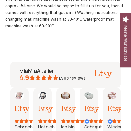
approx. A4 size. We would be happy to fill it up for you, then it
comes with everything that goes in :) Washing instructions:
changing mat: machine wash at 30-40°C waterproof mat:
machine wash at 60-90°C
Meine Wunschliste
MiaMiaAtelier
4.9
1,908
reviews
Caroline
Jeanine
Katharina
Natalie
Janine
janin
ary
27.
26.
21.
15.
03.
26.
Juli
Juli
Juli
Juli
Juli
Juni
2026
2026
2026
2026
2026
2026
s
Sehr schönes
Hat sich mit
Ich bin
Sehr gut
Wieder