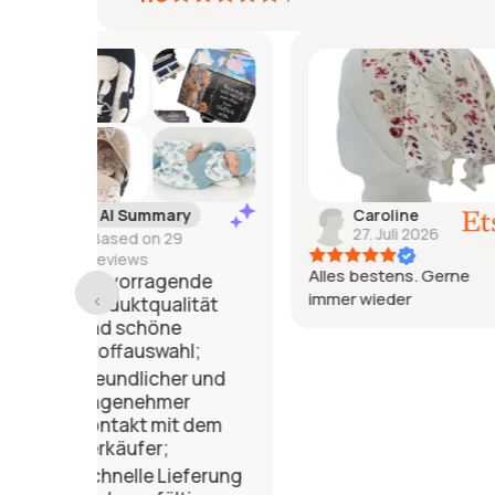
ry
Caroline
Jeanine
27. Juli 2026
26. Juli 
9
Alles bestens. Gerne
Sehr schönes
nde
immer wieder
Würde ich je
ität
weiterempfeh
l;
r und
r
t dem
eferung