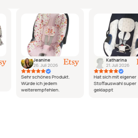
Katharina
Nata
2026
21. Juli 2026
15. J
 Produkt.
Hat sich mit eigener
Ich bin ein
dem
Stoffauswahl super
liebe den 
len.
geklappt
schöne Qu
wurde so l