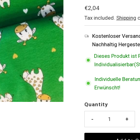
Regular
€2,04
Price
Tax included.
Shipping
c
Kostenloser Versan
Nachhaltig Hergestel
Dieses Produkt ist 
Individualisierbar(
Individuelle Berat
Erwünscht!
Quantity
-
+