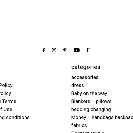
categories
accessories
Policy
dress
olicy
Baby on the way
g Terms
Blankets – pillows
f Use
bedding changing
nd conditions
Money – handbags backpa
fabrics