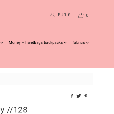
Currency
EUR €
0
g
Money – handbags backpacks
fabrics
ey //128