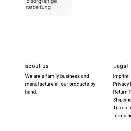
tige
g.
about us
Legal
We are a family business and
imprint
manufacture all our products by
Privacy 
hand.
Return P
Shippin
Terms o
terms a