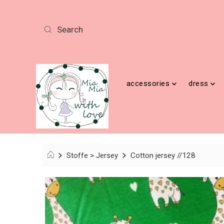
accessories
dress
Stoffe > Jersey
Cotton jersey //128