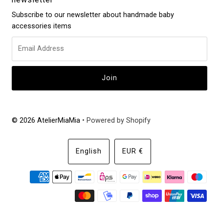
Subscribe to our newsletter about handmade baby
accessories items
© 2026 AtelierMiaMia
• Powered by Shopify
Language
Currency
English
EUR €