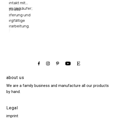
Kontakt mit
Qualität
wurde am
dem Verkäufer;
und ich
Ende zur
Schnelle
wurde
Zitterparti
Lieferung und
so
da es ein
sorgfältige
liebevoll
Geschenk
Verarbeitung.
beraten.
sein sollte.
about us
We are a family business and manufacture all our products
by hand.
Legal
imprint