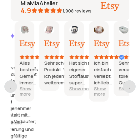
MiaMiaAtelier
4.9
1,908
reviews
Caroline
Jeanine
Katharina
Natalie
Jani
AI Summary
27.
26.
21.
15.
03.
Based
Juli
Juli
Juli
Juli
Juli
on
2026
2026
2026
2026
2026
29
reviews
Alles
Sehr schönes
Hat sich mit
Ich bin
Sehr gut
Hervorragende
bestens.
Produkt. Würde
eigener
einfach
verarbeitet
Produktqualität
Gerne
ich jedem
Stoffauswahl
verliebt,
tolle
und schöne
immer
weiterempfehlen.
super
ich liebe
Qualität,
Stoffauswahl;
Show
Show more
Show
Show more
wieder
geklappt
den
die
more
more
Freundlicher
Bezug,
Lieferzeit
und
so eine
war sehr
angenehmer
schöne
lang und
Kontakt mit
Qualität
wurde am
dem Verkäufer;
und ich
Ende zur
Schnelle
wurde
Zitterpartie
Lieferung und
so
da es ein
sorgfältige